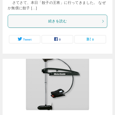
さてさて、本日「餃子の王将」に行ってきました。 なぜ
か無償に餃子 […]
続きを読む
Tweet
0
0