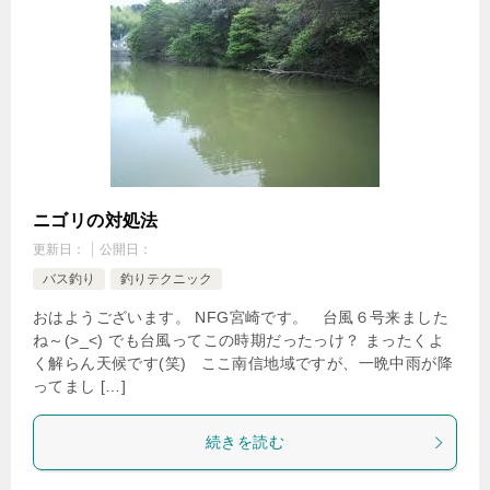
ニゴリの対処法
更新日：
公開日：
バス釣り
釣りテクニック
おはようございます。 NFG宮崎です。 台風６号来ました
ね～(>_<) でも台風ってこの時期だったっけ？ まったくよ
く解らん天候です(笑) ここ南信地域ですが、一晩中雨が降
ってまし […]
続きを読む