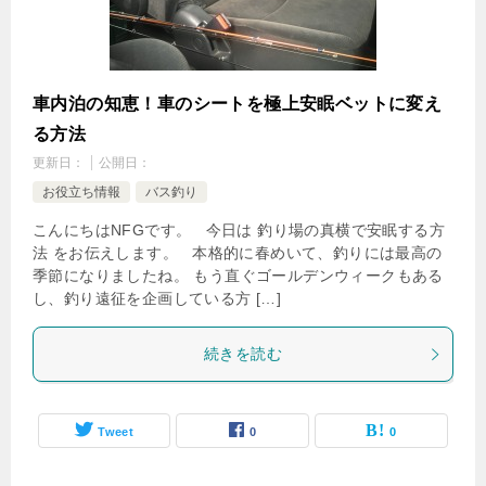
車内泊の知恵！車のシートを極上安眠ベットに変え
る方法
更新日：
公開日：
お役立ち情報
バス釣り
こんにちはNFGです。 今日は 釣り場の真横で安眠する方
法 をお伝えします。 本格的に春めいて、釣りには最高の
季節になりましたね。 もう直ぐゴールデンウィークもある
し、釣り遠征を企画している方 […]
続きを読む
Tweet
0
0