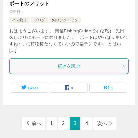
ボートのメリット
公開日：
バス釣り
ブログ
釣りテクニック
おはようございます。 南信FishingGuideです(≧∇≦) 先日
久しぶりにボートにのりました。 ボートはやっぱり良いで
すね♪ 手に荷物持たなくていいので楽チンです♪ とはい
[…]
続きを読む
Tweet
0
0
前へ
1
2
3
4
次へ