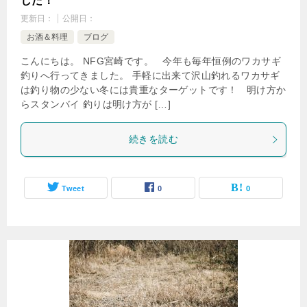
した！
更新日：
公開日：
お酒＆料理
ブログ
こんにちは。 NFG宮崎です。 今年も毎年恒例のワカサギ
釣りへ行ってきました。 手軽に出来て沢山釣れるワカサギ
は釣り物の少ない冬には貴重なターゲットです！ 明け方か
らスタンバイ 釣りは明け方が […]
続きを読む
Tweet
0
0