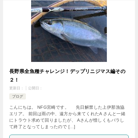
長野県全魚種チャレンジ！デップリニジマス編その
２！
更新日：
公開日：
ブログ
こんにちは。 NFG宮崎です。 先日解禁した上伊那漁協
エリア。 前回は雨の中、遠方から来てくれたA さんと一緒
にトラウト求めて回りましたが、 Aさんが惜しくもバラし
て終了となってしまったので […]