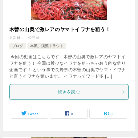
木曽の山奥で激レアのヤマトイワナを狙う！
更新日：
公開日：
ブログ
本流、渓流トラウト
今回の動画はこちらです 木曽の山奥で激レアのヤマトイ
ワナを狙う！ 今回は希少なイワナを狙っちゃおう的な釣り
企画です！ という事で長野県の木曽の山奥でヤマトイワナ
と言うイワナを狙います。 イワナってワード多 […]
続きを読む
Tweet
0
0