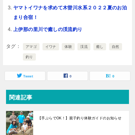
ヤマトイワナを求めて木曽川水系２０２２夏のお泊
まり合宿！
上伊那の里川で癒しの渓流釣り
タグ
アマゴ
イワナ
体験
渓流
癒し
自然
釣り
Tweet
0
0
関連記事
【手ぶらでOK！】親子釣り体験ガイドのお知らせ