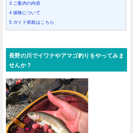
3
ご案内の内容
4
保険について
5
ガイド依頼はこちら
長野の川でイワナやアマゴ釣りをやってみま
せんか？