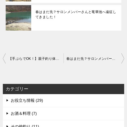
春はまだ先？サロンメンバーさんと竜華池へ遠征し
てきました！
投
【手ぶらでOK！】親子釣り体験ガイドのお知らせ
春はまだ先？サロンメンバーさんと竜華池へ遠征してきました！
稿
ナ
ビ
カテゴリー
ゲ
お役立ち情報 (29)
ー
シ
お酒＆料理 (7)
ョ
その他釣り (11)