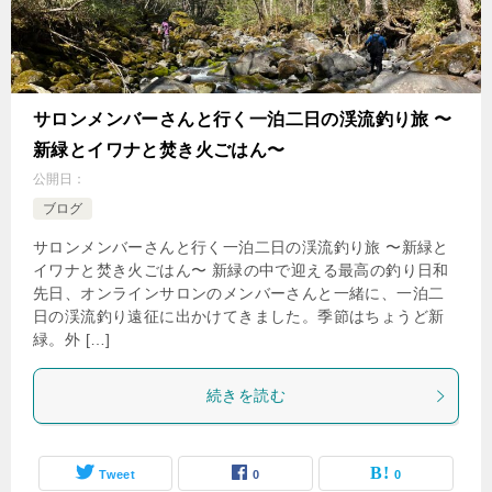
サロンメンバーさんと行く一泊二日の渓流釣り旅 〜
新緑とイワナと焚き火ごはん〜
公開日：
ブログ
サロンメンバーさんと行く一泊二日の渓流釣り旅 〜新緑と
イワナと焚き火ごはん〜 新緑の中で迎える最高の釣り日和
先日、オンラインサロンのメンバーさんと一緒に、一泊二
日の渓流釣り遠征に出かけてきました。季節はちょうど新
緑。外 […]
続きを読む
Tweet
0
0