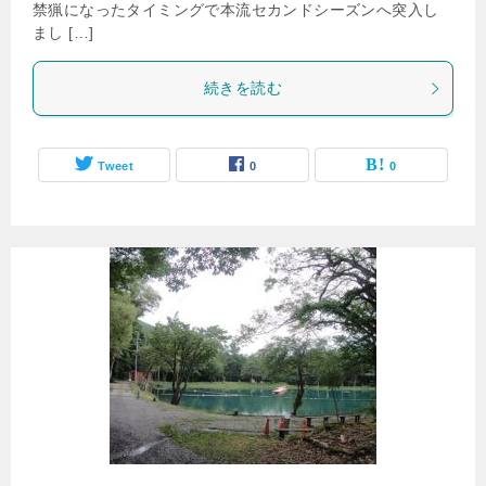
禁猟になったタイミングで本流セカンドシーズンへ突入し
まし […]
続きを読む
Tweet
0
0