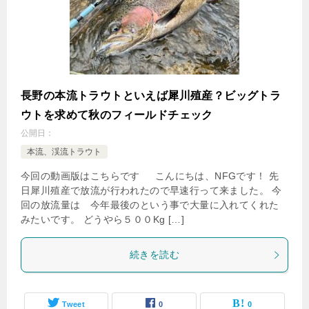
長野の本流トラウトといえば犀川殖産？ビッグトラ
ウトを求めて秋のフィールドチェック
公開日：
本流、渓流トラウト
今回の動画版はこちらです こんにちは、NFGです！ 先
日犀川殖産で放流が行われたので早速行って来ました。 今
回の放流量は 今年最後のという事で大量に入れてくれた
みたいです。 どうやら５００Kg […]
続きを読む
Tweet
0
0