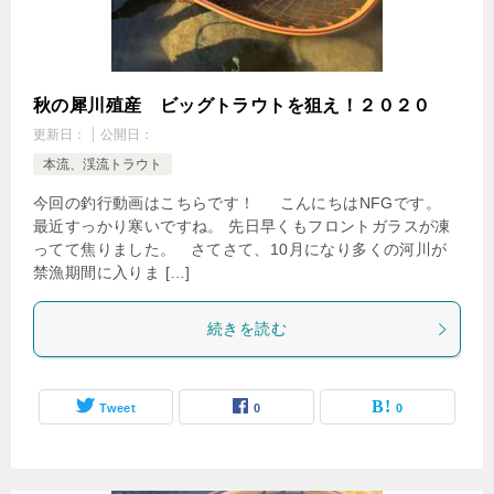
秋の犀川殖産 ビッグトラウトを狙え！２０２０
更新日：
公開日：
本流、渓流トラウト
今回の釣行動画はこちらです！ こんにちはNFGです。
最近すっかり寒いですね。 先日早くもフロントガラスが凍
ってて焦りました。 さてさて、10月になり多くの河川が
禁漁期間に入りま […]
続きを読む
Tweet
0
0