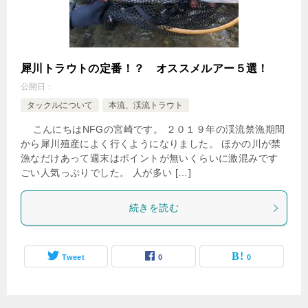
犀川トラウトの定番！？ オススメルアー５選！
公開日：
タックルについて
本流、渓流トラウト
こんにちはNFGの宮崎です。 ２０１９年の渓流禁漁期間
から犀川殖産によく行くようになりました。 ほかの川が禁
漁なだけあって週末はポイントが無いくらいに激混みです
ごい人気っぷりでした。 人が多い […]
続きを読む
Tweet
0
0