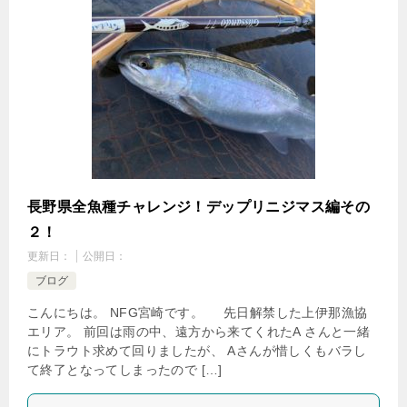
長野県全魚種チャレンジ！デップリニジマス編その
２！
更新日：
公開日：
ブログ
こんにちは。 NFG宮崎です。 先日解禁した上伊那漁協
エリア。 前回は雨の中、遠方から来てくれたA さんと一緒
にトラウト求めて回りましたが、 Aさんが惜しくもバラし
て終了となってしまったので […]