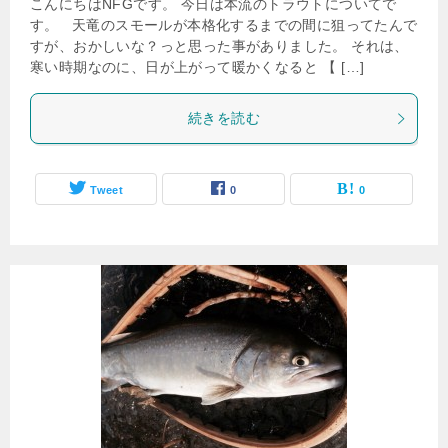
こんにちはNFGです。 今日は本流のトラウトについてで
す。 天竜のスモールが本格化するまでの間に狙ってたんで
すが、おかしいな？っと思った事がありました。 それは、
寒い時期なのに、日が上がって暖かくなると 【 […]
続きを読む
Tweet
0
0