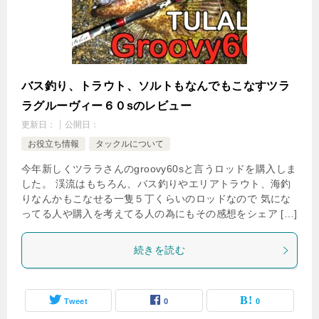
バス釣り、トラウト、ソルトもなんでもこなすツラ
ラグルーヴィー６０sのレビュー
更新日：
公開日：
お役立ち情報
タックルについて
今年新しくツララさんのgroovy60sと言うロッドを購入しま
した。 渓流はもちろん、バス釣りやエリアトラウト、海釣
りなんかもこなせる一隻５丁くらいのロッドなので 気にな
ってる人や購入を考えてる人の為にもその感想をシェア […]
続きを読む
Tweet
0
0