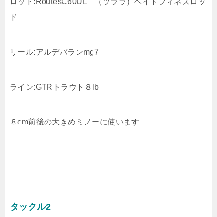
ロッド:RoutesC60UL （ツララ）ベイトフィネスロッ
ド
リール:アルデバランmg7
ライン:GTRトラウト８lb
８cm前後の大きめミノーに使います
タックル2