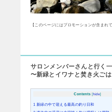
【このページにはプロモーションが含まれ
サロンメンバーさんと行く一
〜新緑とイワナと焚き火ごは
Contents
[
hide
]
1
新緑の中で迎える最高の釣り日和