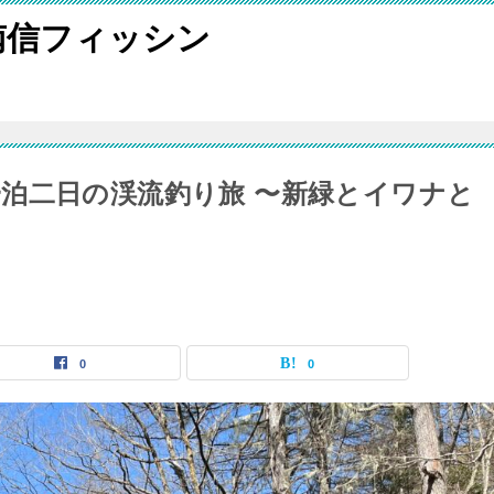
南信フィッシン
泊二日の渓流釣り旅 〜新緑とイワナと
0
0