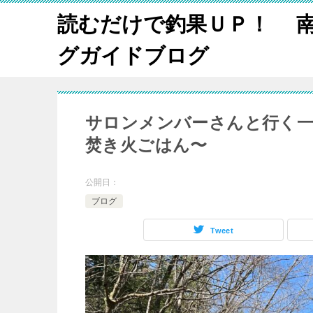
読むだけで釣果ＵＰ！ 
グガイドブログ
サロンメンバーさんと行く一
焚き火ごはん〜
公開日：
ブログ
Tweet