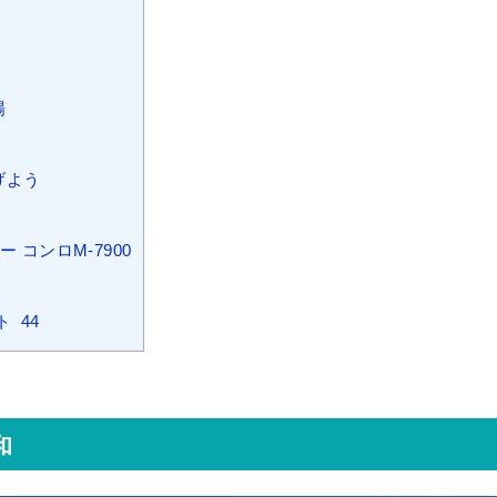
場
げよう
コンロM-7900
ト 44
和