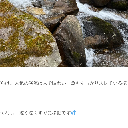
だらけ。人気の渓流は人で賑わい、魚もすっかりスレている様
。
全くなし。泣く泣くすぐに移動です