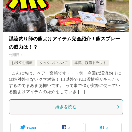
渓流釣り師の熊よけアイテム完全紹介！熊スプレー
の威力は！？
公開日：
お役立ち情報
タックルについて
本流、渓流トラウト
こんにちは、ベアー宮崎です・・・笑 今回は渓流釣りに
は絶対外せないクマ対策！ 山以外でも出没情報があったり
するのでまあまあ怖いです。 って事で僕が実際に使ってい
る熊よけアイテムの紹介をしていき […]
続きを読む
Tweet
0
0