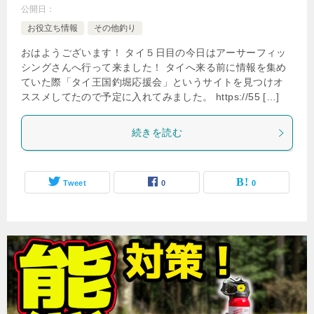
公開日：
お役立ち情報
その他釣り
おはようございます！ タイ５日目の今日はアーサーフィッ
シングさんへ行って来ました！ タイへ来る前に情報を集め
ていた際「タイ王国釣堀応援会」というサイトを見つけオ
ススメしてたので予定に入れてみました。 https://55 […]
続きを読む
Tweet
0
0