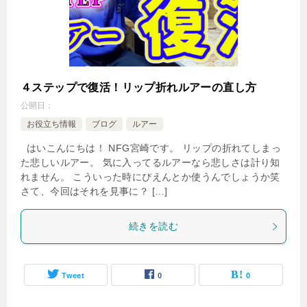
４ステップで復活！リップ折れルアーの直し方
公開日：
お役立ち情報
ブログ
ルアー
はいこんにちは！ NFG宮崎です。 リップの折れてしまっ
た悲しいルアー。 気に入ってるルアーなら悲しさは計り知
れません。 こういった時にぴえんとか使うんでしょうか笑
さて、今回はそれを見事に？ […]
続きを読む
Tweet
0
0