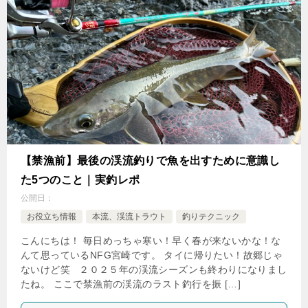
【禁漁前】最後の渓流釣りで魚を出すために意識し
た5つのこと｜実釣レポ
公開日：
お役立ち情報
本流、渓流トラウト
釣りテクニック
こんにちは！ 毎日めっちゃ寒い！早く春が来ないかな！な
んて思っているNFG宮崎です。 タイに帰りたい！故郷じゃ
ないけど笑 ２０２５年の渓流シーズンも終わりになりまし
たね。 ここで禁漁前の渓流のラスト釣行を振 […]